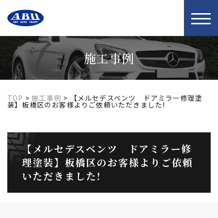
t
o
g
g
l
施工事例
e
n
a
v
i
TOP
>
施工事例
>
【メルセデスベンツ ドアミラー修理塗
g
装】板橋区のお客様よりご依頼いただきました!
a
t
i
o
【メルセデスベンツ ドアミラー修
n
理塗装】板橋区のお客様よりご依頼
いただきました!