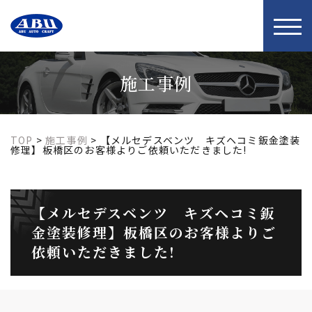
t
o
g
g
l
施工事例
e
n
a
v
i
TOP
>
施工事例
>
【メルセデスベンツ キズヘコミ鈑金塗装
g
修理】板橋区のお客様よりご依頼いただきました!
a
t
i
o
【メルセデスベンツ キズヘコミ鈑
n
金塗装修理】板橋区のお客様よりご
依頼いただきました!