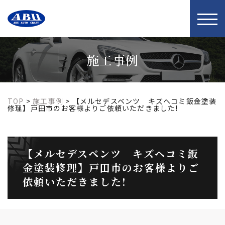
t
o
g
g
l
施工事例
e
n
a
v
i
TOP
>
施工事例
>
【メルセデスベンツ キズヘコミ鈑金塗装
g
修理】戸田市のお客様よりご依頼いただきました!
a
t
i
o
【メルセデスベンツ キズヘコミ鈑
n
金塗装修理】戸田市のお客様よりご
依頼いただきました!