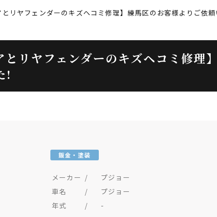
アとリヤフェンダーのキズヘコミ修理】練馬区のお客様よりご依頼
アとリヤフェンダーのキズヘコミ修理
!
鈑金・塗装
メーカー
/
プジョー
車名
/
プジョー
年式
/
-