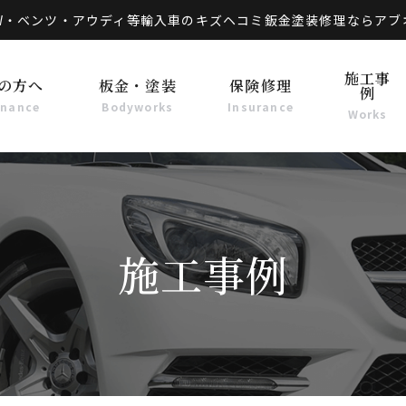
W・ベンツ・アウディ等輸入車のキズヘコミ鈑金塗装修理ならアブ
施工事
の方へ
板金・塗装
保険修理
例
enance
Bodyworks
Insurance
Works
施工事例